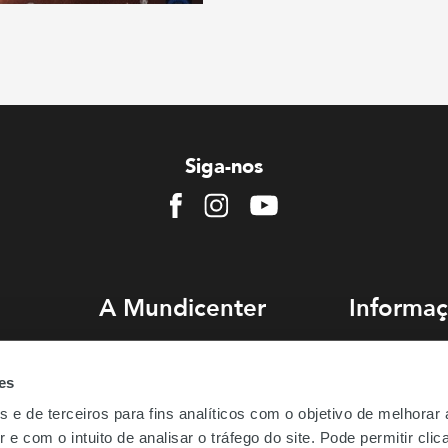
Siga-nos
Facebook
Instagram
Youtube
A Mundicenter
Informaç
Sobre nós
Como chegar
es
Comercialização
Estacionament
s e de terceiros para fins analíticos com o objetivo de melhorar
Emprego
Perguntas Freq
 e com o intuito de analisar o tráfego do site. Pode permitir cli
Be.Mundicenter