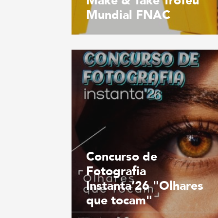
Make & Take Troféu
Mundial FNAC
Concurso de
Fotografia
Instanta’26 "Olhares
que tocam"