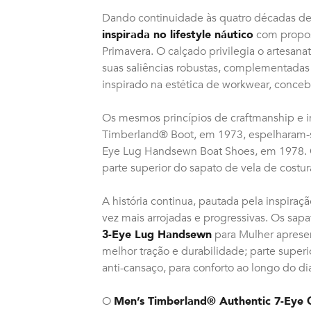
Dando continuidade às quatro décadas de 
inspirada no lifestyle náutico
com propos
Primavera. O calçado privilegia o artesanat
suas saliências robustas, complementadas
inspirado na estética de workwear, conceb
Os mesmos princípios de craftmanship e i
Timberland® Boot, em 1973, espelharam-s
Eye Lug Handsewn Boat Shoes, em 1978. Co
parte superior do sapato de vela de costu
A história continua, pautada pela inspira
vez mais arrojadas e progressivas. Os sap
3-Eye Lug Handsewn
para Mulher apresen
melhor tração e durabilidade; parte supe
anti-cansaço, para conforto ao longo do di
O
Men’s Timberland® Authentic 7-Eye 