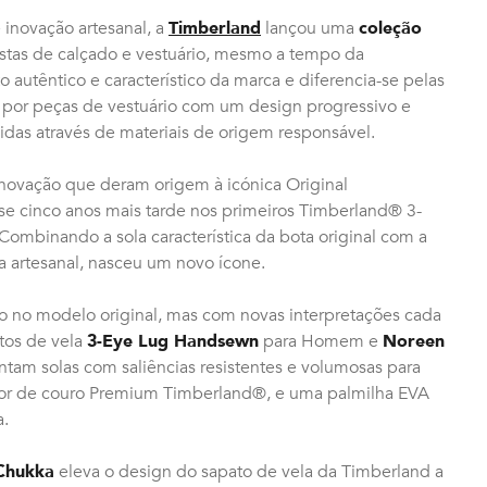
inovação artesanal, a
Timberland
lançou uma
coleção
tas de calçado e vestuário, mesmo a tempo da
o autêntico e característico da marca e diferencia-se pelas
 por peças de vestuário com um design progressivo e
idas através de materiais de origem responsável.
novação que deram origem à icónica Original
e cinco anos mais tarde nos primeiros Timberland® 3-
mbinando a sola característica da bota original com a
ra artesanal, nasceu um novo ícone.
ção no modelo original, mas com novas interpretações cada
atos de vela
3-Eye Lug Handsewn
para Homem e
Noreen
tam solas com saliências resistentes e volumosas para
rior de couro Premium Timberland®, e uma palmilha EVA
a.
Chukka
eleva o design do sapato de vela da Timberland a