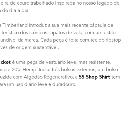
eira de couro trabalhado inspirada no nosso legado de
 do dia-a-dia.
a Timberland introduz a sua mais recente cápsula de
terístico dos icónicos sapatos de vela, com um estilo
onfundível da marca. Cada peça é feita com tecido ripstop
eves de origem sustentável.
acket
é uma peça de vestuário leve, mas resistente,
o e 20% Hemp. Inclui três bolsos externos, um bolso
oduzida com Algodão Regenerativo, a
SS Shop Shirt
tem
ara um uso diário leve e duradouro.