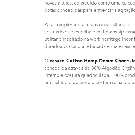
novas alturas, construído como uma calçad
botas concebidas para enfrentar a agitação
Para complementar estas novas silhuetas, 
vestuário que espelha o craftmanship carac
utilitário inspirado na work herritage inc
duradouro, costura reforçada e materiais l
O
casaco Cotton Hemp Denim Chore J
concebida através de 80% Algodão Orgânic
interno e costura quadriculada. 100% pr
uma silhueta de corte e costura relaxada p