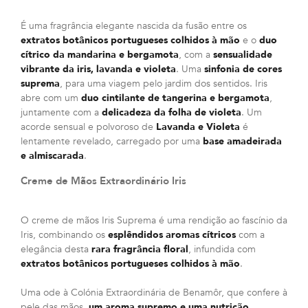
É uma fragrância elegante nascida da fusão entre os
extratos botânicos portugueses colhidos à mão
e o
duo
cítrico da mandarina e bergamota
, com a
sensualidade
vibrante da iris, lavanda e violeta
. Uma
sinfonia de cores
suprema
, para uma viagem pelo jardim dos sentidos. Iris
abre com um
duo cintilante de tangerina e bergamota
,
juntamente com a
delicadeza da folha de violeta
. Um
acorde sensual e polvoroso de
Lavanda e Violeta
é
lentamente revelado, carregado por uma
base amadeirada
e almiscarada
.
Creme de Mãos Extraordinário Iris
O creme de mãos Iris Suprema é uma rendição ao fascínio da
Iris, combinando os
esplêndidos aromas cítricos
com a
elegância desta
rara fragrância floral
, infundida com
extratos botânicos portugueses colhidos à mão
.
Uma ode à Colónia Extraordinária de Benamôr, que confere à
pele das mãos,
um aroma supremo e uma nutrição