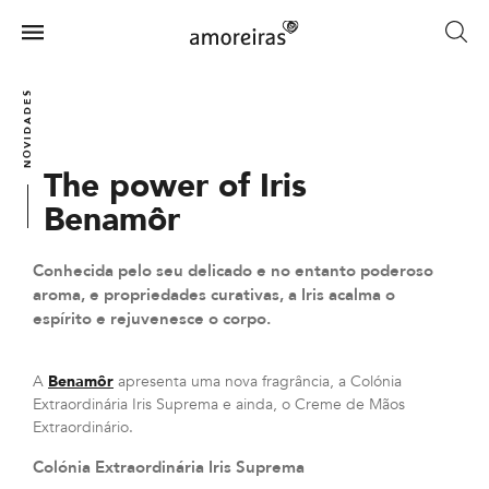
Skip
to
Menu
main
Home
content
NOVIDADES
The power of Iris
Benamôr
Conhecida pelo seu delicado e no entanto poderoso
aroma, e propriedades curativas, a Iris acalma o
espírito e rejuvenesce o corpo.
A
Benamôr
apresenta uma nova fragrância, a Colónia
Extraordinária Iris Suprema e ainda, o Creme de Mãos
Extraordinário.
Colónia Extraordinária Iris Suprema