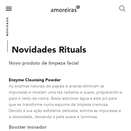
Skip
to
Menu
main
Home
NOVIDADES
content
Novidades Rituals
Novo produto de limpeza facial
Enzyme Cleansing Powder
As enzimas naturais de papaia e ananás eliminam as
impurezas e revelam uma tez radiante e suave, preparando-a
para o resto da rotina. Basta adicionar água a este pó para
que se transforme numa espuma de limpeza cremosa.
Devido à sua ação esfoliante delicada, elimina as impurezas e
a oleosidade, deixando a pele suave e luminosa.
Booster inovador