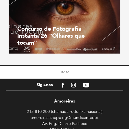
Concurso de Fotografia
Instanta’26 "Olhares que
tocam"
TOPO
Facebook
Instagram
Youtube
Siga-nos
Amoreiras
213 810 200 (chamada rede fixa nacional)
amoreiras-shopping@mundicenter.pt
Av. Eng. Duarte Pacheco