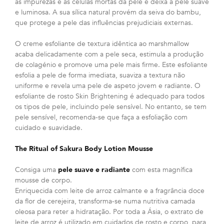
as impurezas e as células mortas da pele e deixa a pele suave
e luminosa. A sua sílica natural provém da seiva do bambu,
que protege a pele das influências prejudiciais externas.
O creme esfoliante de textura idêntica ao marshmallow
acaba delicadamente com a pele seca, estimula a produção
de colagénio e promove uma pele mais firme. Este esfoliante
esfolia a pele de forma imediata, suaviza a textura não
uniforme e revela uma pele de aspeto jovem e radiante. O
esfoliante de rosto Skin Brightening é adequado para todos
os tipos de pele, incluindo pele sensível. No entanto, se tem
pele sensível, recomenda-se que faça a esfoliação com
cuidado e suavidade.
The Ritual of Sakura Body Lotion Mousse
Consiga uma
pele suave e radiante
com esta magnífica
mousse de corpo.
Enriquecida com leite de arroz calmante e a fragrância doce
da flor de cerejeira, transforma-se numa nutritiva camada
oleosa para reter a hidratação. Por toda a Ásia, o extrato de
leite de arroz é utilizado em cuidados de rosto e corpo, para