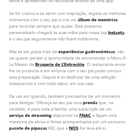
saltos e apresentam os resultados através de uma app.
Se for criativo e se sentir com inspiração, registe os melhores
momentos com o seu pai e crie um
álbum de memórias
para recordar sempre que quiser. Este presente
personalizado chegará às suas mãos pela nossa loja
Instanta
e o seu pai seguramente não ficará indiferente.
Mas se ele gosta mais de
experiências gastronómicas
, não
vai querer perder a oportunidade de encomendar o Menu À
La Maison da
Brasserie de L’Entrecôte
. O restaurante envia-
lhe os produtos e em sintonia com o seu pai pode concluir
esta preparação. Depois é só desfrutar de uma refeição
inesquecível e com todo sabor, em sua casa.
De vez em quando, também precisamos de um momento
para desligar. Ofereça ao seu pai uma
prenda
que, na
verdade, é para toda a família: uma subscrição de um
serviço de streaming
disponível na
FNAC
e façam uma
maratona de séries e filmes acompanhados por um exclusivo
pacote de pipocas
XXL que a
NOS
lhe leva até si.