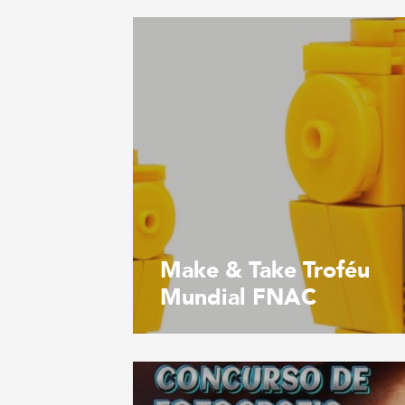
Make & Take Troféu
Mundial FNAC