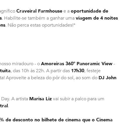
agnífico
Craveiral Farmhouse
e a
oportunidade de
s
. Habilite-se também a ganhar uma
viagem de 4 noites
ens
. Não perca estas oportunidades!*
 nosso miradouro - o
Amoreiras 360º Panoramic View
-
tuita
, das 10h às 22h. A partir das
17h30
, festeje
a! Aproveite a beleza do pôr do sol, ao som do
DJ John
Day. A artista
Marisa Liz
vai subir a palco para um
tral
.
% de desconto no bilhete de cinema
que o Cinema