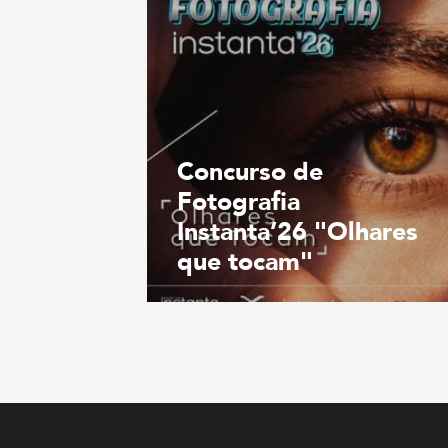
Concurso de
Fotografia
Instanta’26 "Olhares
que tocam"