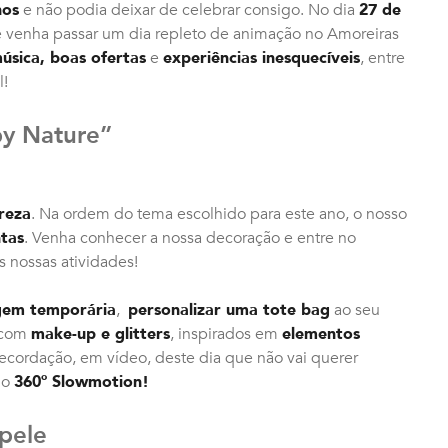
nos
e não podia deixar de celebrar consigo. No dia
27 de
 e venha passar um dia repleto de animação no Amoreiras
úsica, boas ofertas
e
experiências inesquecíveis
, entre
l!
by Nature”
reza
. Na ordem do tema escolhido para este ano, o nosso
ntas
. Venha conhecer a nossa decoração e entre no
s nossas atividades!
gem temporária
,
personalizar uma tote bag
ao seu
o com
make-up e glitters
, inspirados em
elementos
recordação, em vídeo, deste dia que não vai querer
no
360º Slowmotion!
pele