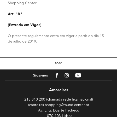
Shopping Center.
Art. 18.º
(Entrada em Vigor)
O presente regulamento entra em vigor a partir do dia 15
de julho de 2019.
TOPO
Facebook
Instagram
Youtube
Siga-nos
Amoreiras
213 810 200 (chamada rede fixa nacional)
amoreiras-shopping@mundicenter.pt
Av. Eng. Duarte Pacheco
1070-103 Lisboa