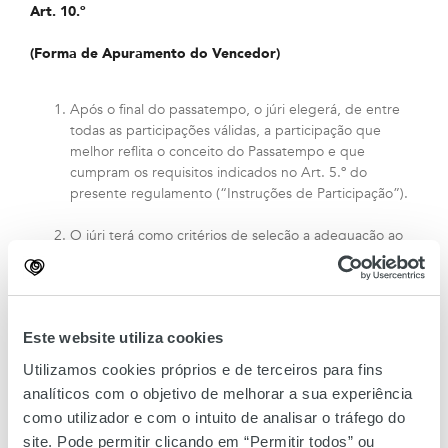
Art. 10.º
(Forma de Apuramento do Vencedor)
Após o final do passatempo, o júri elegerá, de entre
todas as participações válidas, a participação que
melhor reflita o conceito do Passatempo e que
cumpram os requisitos indicados no Art. 5.º do
presente regulamento (“Instruções de Participação”).
O júri terá como critérios de seleção a adequação ao
tema, a originalidade e a criatividade da participação.
Será considerado vencedor deste Passatempo o autor
cuja participação tenha sido a eleita pelo júri deste
Este website utiliza cookies
Passatempo.
Utilizamos cookies próprios e de terceiros para fins
analíticos com o objetivo de melhorar a sua experiência
Art. 11.º
como utilizador e com o intuito de analisar o tráfego do
site. Pode permitir clicando em “Permitir todos” ou