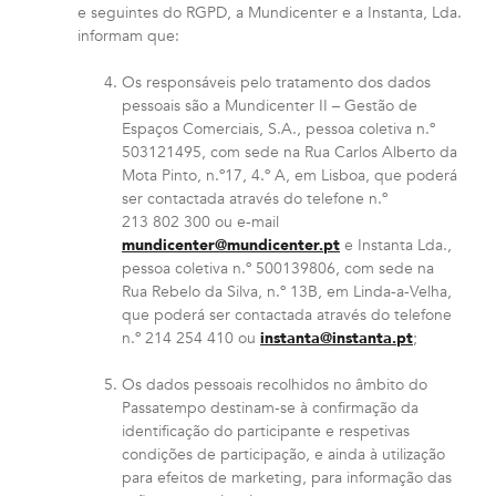
e seguintes do RGPD, a Mundicenter e a Instanta, Lda.
informam que:
Os responsáveis pelo tratamento dos dados
pessoais são a Mundicenter II – Gestão de
Espaços Comerciais, S.A., pessoa coletiva n.º
503121495, com sede na Rua Carlos Alberto da
Mota Pinto, n.º17, 4.º A, em Lisboa, que poderá
ser contactada através do telefone n.º
213 802 300 ou e-mail
mundicenter@mundicenter.pt
e Instanta Lda.,
pessoa coletiva n.º 500139806, com sede na
Rua Rebelo da Silva, n.º 13B, em Linda-a-Velha,
que poderá ser contactada através do telefone
n.º 214 254 410 ou
instanta@instanta.pt
;
Os dados pessoais recolhidos no âmbito do
Passatempo destinam-se à confirmação da
identificação do participante e respetivas
condições de participação, e ainda à utilização
para efeitos de marketing, para informação das