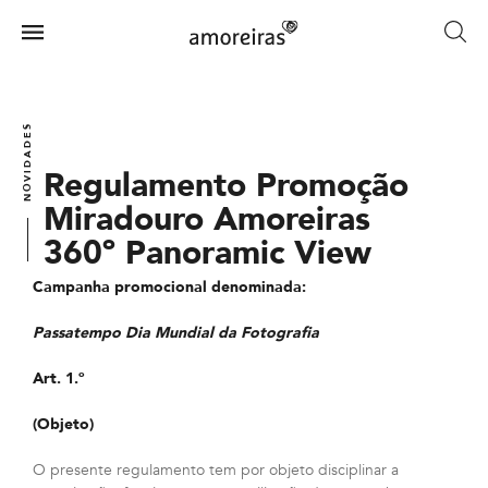
Skip
to
Menu
main
Home
content
NOVIDADES
Regulamento Promoção
Miradouro Amoreiras
360º Panoramic View
Campanha promocional denominada:
Passatempo Dia Mundial da Fotografia
Art. 1.º
(Objeto)
O presente regulamento tem por objeto disciplinar a