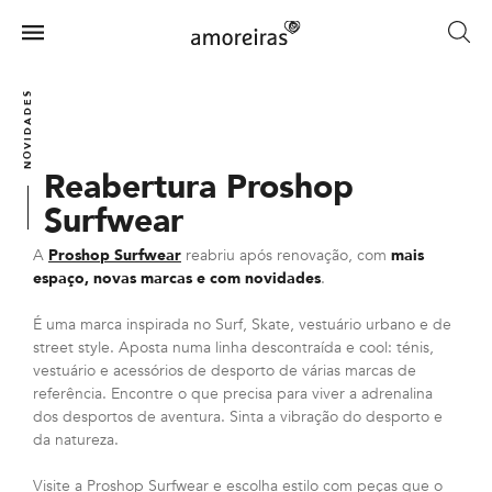
Skip
to
Menu
main
Home
content
NOVIDADES
Reabertura Proshop
Surfwear
A
Proshop Surfwear
reabriu após renovação, com
mais
espaço, novas marcas e com novidades
.
É uma marca inspirada no Surf, Skate, vestuário urbano e de
street style. Aposta numa linha descontraída e cool: ténis,
vestuário e acessórios de desporto de várias marcas de
referência. Encontre o que precisa para viver a adrenalina
dos desportos de aventura. Sinta a vibração do desporto e
da natureza.
Visite a Proshop Surfwear e escolha estilo com peças que o