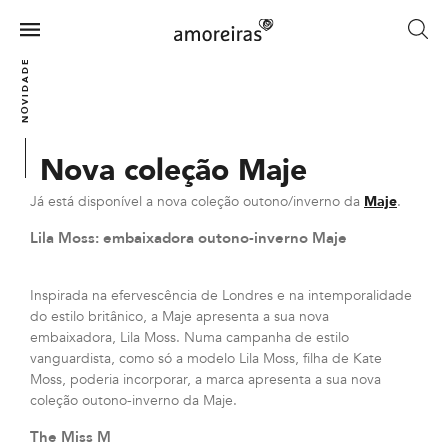
Skip
to
Menu
main
Home
NOVIDADES
content
Nova coleção Maje
Já está disponível a nova coleção outono/inverno da
Maje
.
Lila Moss: embaixadora outono-inverno Maje
Inspirada na efervescência de Londres e na intemporalidade
do estilo britânico, a Maje apresenta a sua nova
embaixadora, Lila Moss. Numa campanha de estilo
vanguardista, como só a modelo Lila Moss, filha de Kate
Moss, poderia incorporar, a marca apresenta a sua nova
coleção outono-inverno da Maje.
The Miss M