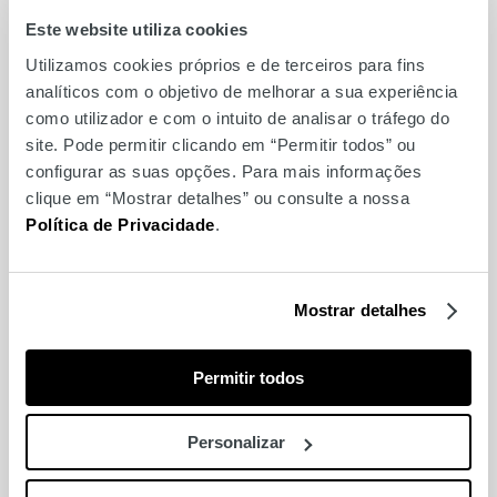
Este website utiliza cookies
Utilizamos cookies próprios e de terceiros para fins
analíticos com o objetivo de melhorar a sua experiência
Viva o eclipse no Amoreiras
como utilizador e com o intuito de analisar o tráfego do
360º Panoramic View
site. Pode permitir clicando em “Permitir todos” ou
configurar as suas opções. Para mais informações
clique em “Mostrar detalhes” ou consulte a nossa
Política de Privacidade
.
Mostrar detalhes
Permitir todos
Personalizar
Há 5 bilhetes duplos para