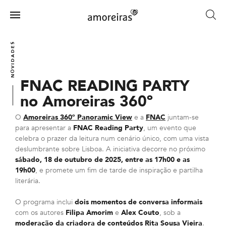
Skip
to
Menu
main
Home
content
NOVIDADES
FNAC READING PARTY
no Amoreiras 360º
O
Amoreiras 360º Panoramic View
e a
FNAC
juntam-se
para apresentar a
FNAC Reading Party
, um evento que
celebra o prazer da leitura num cenário único, com uma vista
deslumbrante sobre Lisboa. A iniciativa decorre no próximo
sábado, 18 de outubro de 2025, entre as 17h00 e as
19h00
, e promete um fim de tarde de inspiração e partilha
literária.
O programa inclui
dois momentos de conversa informais
com os autores
Filipa Amorim
e
Alex Couto
, sob a
moderação da criadora de conteúdos Rita Sousa Vieira
.