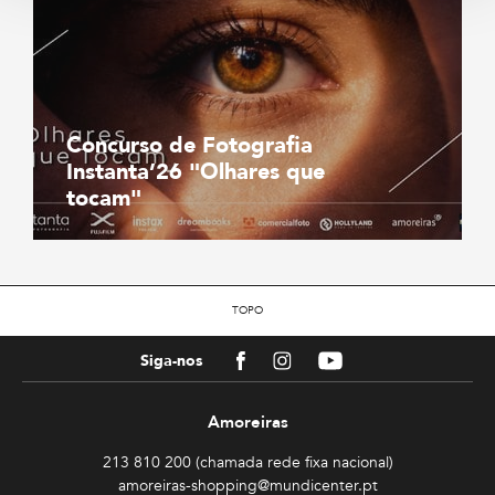
Concurso de Fotografia
Instanta’26 "Olhares que
tocam"
TOPO
Facebook
Instagram
Youtube
Siga-nos
Amoreiras
213 810 200 (chamada rede fixa nacional)
amoreiras-shopping@mundicenter.pt