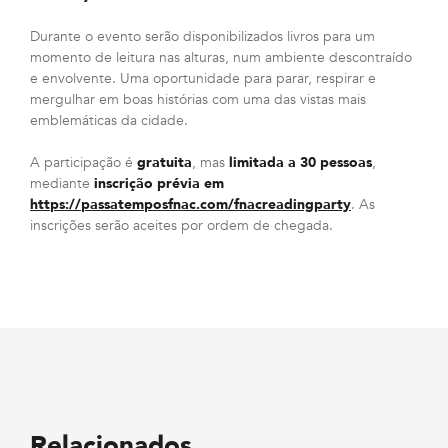
Durante o evento serão disponibilizados livros para um
momento de leitura nas alturas, num ambiente descontraído
e envolvente. Uma oportunidade para parar, respirar e
mergulhar em boas histórias com uma das vistas mais
emblemáticas da cidade.
A participação é
gratuita
, mas
limitada a 30 pessoas
,
mediante
inscrição prévia em
https://passatemposfnac.com/fnacreadingparty
. As
inscrições serão aceites por ordem de chegada.
Relacionados