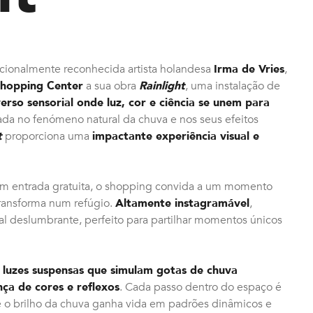
nacionalmente reconhecida artista holandesa
Irma de Vries
,
Shopping Center
a sua obra
Rainlight
, uma instalação de
verso sensorial onde luz, cor e ciência se unem para
rada no fenómeno natural da chuva e nos seus efeitos
t
proporciona uma
impactante experiência visual e
om entrada gratuita, o shopping convida a um momento
ransforma num refúgio.
Altamente instagramável
,
l deslumbrante, perfeito para partilhar momentos únicos
 luzes suspensas que simulam gotas de chuva
ça de cores e reflexos
. Cada passo dentro do espaço é
o brilho da chuva ganha vida em padrões dinâmicos e