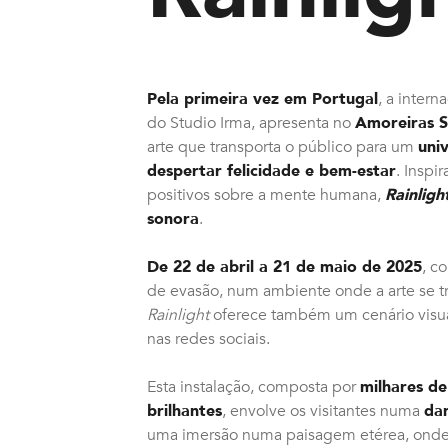
Pela primeira vez em Portugal
, a inter
do Studio Irma, apresenta no
Amoreiras 
arte que transporta o público para um
uni
despertar felicidade e bem-estar
. Inspi
positivos sobre a mente humana,
Rainligh
sonora
.
De 22 de abril a 21 de maio de 2025
, c
de evasão, num ambiente onde a arte se t
Rainlight
oferece também um cenário visua
nas redes sociais.
Esta instalação, composta por
milhares de
brilhantes
, envolve os visitantes numa
dan
uma imersão numa paisagem etérea, onde 