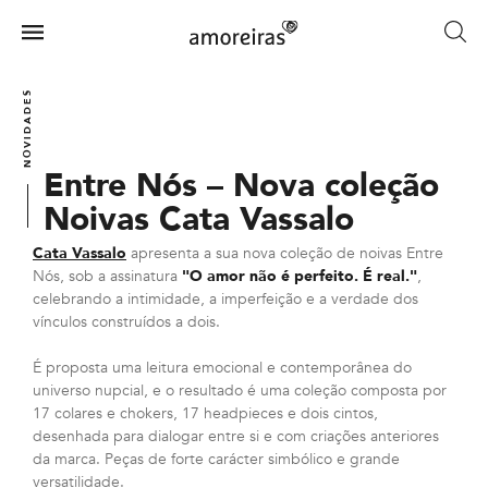
Skip
to
Menu
main
Home
content
NOVIDADES
Entre Nós – Nova coleção
Noivas Cata Vassalo
Cata Vassalo
apresenta a sua nova coleção de noivas Entre
Nós, sob a assinatura
"O amor não é perfeito. É real."
,
celebrando a intimidade, a imperfeição e a verdade dos
vínculos construídos a dois.
É proposta uma leitura emocional e contemporânea do
universo nupcial, e o resultado é uma coleção composta por
17 colares e chokers, 17 headpieces e dois cintos,
desenhada para dialogar entre si e com criações anteriores
da marca. Peças de forte carácter simbólico e grande
versatilidade.