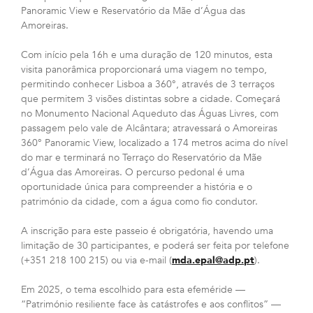
Panoramic View e Reservatório da Mãe d’Água das
Amoreiras.
Com início pela 16h e uma duração de 120 minutos, esta
visita panorâmica proporcionará uma viagem no tempo,
permitindo conhecer Lisboa a 360°, através de 3 terraços
que permitem 3 visões distintas sobre a cidade. Começará
no Monumento Nacional Aqueduto das Águas Livres, com
passagem pelo vale de Alcântara; atravessará o Amoreiras
360° Panoramic View, localizado a 174 metros acima do nível
do mar e terminará no Terraço do Reservatório da Mãe
d’Água das Amoreiras. O percurso pedonal é uma
oportunidade única para compreender a história e o
património da cidade, com a água como fio condutor.
A inscrição para este passeio é obrigatória, havendo uma
limitação de 30 participantes, e poderá ser feita por telefone
(+351 218 100 215) ou via e-mail (
mda.epal@adp.pt
).
Em 2025, o tema escolhido para esta efeméride —
“Património resiliente face às catástrofes e aos conflitos” —