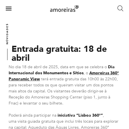
Skip
to
Menu
main
Home
content
NOVIDADES
Entrada gratuita: 18 de
abril
No dia 18 de abril de 2025, data em que se celebra o
Dia
Internacional dos Monumentos e Sítios
, o
Amoreiras 360°
Panoramic View
terá entrada gratuita das 10h00 às 22h00,
para receber todos os que queiram visitar um dos pontos
mais altos da capital. Os visitantes deverão dirigir-se à
Receção do Amoreiras Shopping Center (piso 1, junto à
Fnac) e levantar o seu bilhete.
Poderá ainda participar na
iniciativa “Lisboa 360°”
,
uma visita guiada gratuita que inclui três locais para explorar
na capital: Aqueduto das Águas Livres, Amoreiras 360°