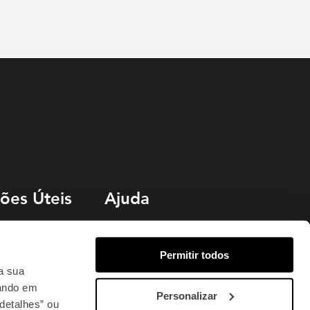
ões Úteis
Ajuda
Livro de Reclamações
Permitir todos
o
Termos e Condições
 a sua
uentes
Política de Cookies
cando em
Personalizar
detalhes” ou