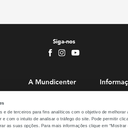
Siga-nos
Facebook
Instagram
Youtube
A Mundicenter
Informaç
Sobre nós
Como chegar
es
Comercialização
Estacionament
s e de terceiros para fins analíticos com o objetivo de melhorar
Emprego
Perguntas Freq
 e com o intuito de analisar o tráfego do site. Pode permitir cli
Be.Mundicenter
gurar as suas opções. Para mais informações clique em “Mostrar 