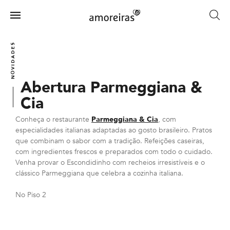
Skip
to
Menu
main
Home
content
NOVIDADES
Abertura Parmeggiana &
Cia
Conheça o restaurante
Parmeggiana & Cia
, com
especialidades italianas adaptadas ao gosto brasileiro. Pratos
que combinam o sabor com a tradição. Refeições caseiras,
com ingredientes frescos e preparados com todo o cuidado.
Venha provar o Escondidinho com recheios irresistíveis e o
clássico Parmeggiana que celebra a cozinha italiana.
No Piso 2