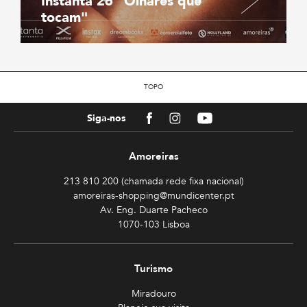
Instanta’26 "Olhares que
tocam"
TOPO
Facebook
Instagram
Youtube
Siga-nos
Amoreiras
213 810 200 (chamada rede fixa nacional)
amoreiras-shopping@mundicenter.pt
Av. Eng. Duarte Pacheco
1070-103 Lisboa
Turismo
Miradouro