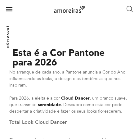
Skip
to
Menu
main
Home
content
NOVIDADES
Esta é a Cor Pantone
para 2026
No arranque de cada ano, a Pantone anuncia a Cor do Ano,
influenciando os looks, o design e as tendências que nos
inspiram.
Para 2026, a eleita é a cor
Cloud Dancer
, um branco suave,
que transmite
serenidade
. Descubra como esta cor pode
despertar a criatividade e fazer os seus looks florescerem.
Total Look Cloud Dancer