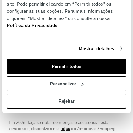
site. Pode permitir clicando em “Permitir todos” ou
configurar as suas opções. Para mais informações
clique em “Mostrar detalhes” ou consulte a nossa
Política de Privacidade
.
Guess
Mostrar detalhes
Previous
Next
Permitir todos
Encontre a cor do ano nas lojas do Amoreiras
Personalizar
Mais do que uma tendência, Cloud Dancer inspira uma
Rejeitar
elegância descomplicada.
Em 2026, faça-se notar com peças e acessórios nesta
tonalidade, disponíveis nas
lojas
do Amoreiras Shopping