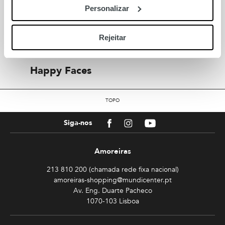
Personalizar
Também para si
Rejeitar
Let’s Copy
Happy Faces
TOPO
Facebook
Instagram
Youtube
Siga-nos
Amoreiras
213 810 200 (chamada rede fixa nacional)
amoreiras-shopping@mundicenter.pt
Av. Eng. Duarte Pacheco
1070-103 Lisboa