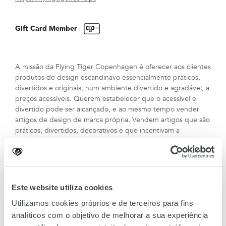
Gift Card Member
A missão da Flying Tiger Copenhagen é oferecer aos clientes
produtos de design escandinavo essencialmente práticos,
divertidos e originais, num ambiente divertido e agradável, a
preços acessíveis. Querem estabelecer que o acessível e
divertido pode ser alcançado, e ao mesmo tempo vender
artigos de design de marca própria. Vendem artigos que são
práticos, divertidos, decorativos e que incentivam a
criatividade, desde produtos para a casa, cozinha, escritório,
brinquedos e para os seus hobbies. Na Flying Tiger do
Amoreiras, os clientes encontram um bom atendimento e
uma loja de design que os faz querer voltar!
No piso 1, na zona do varandim de restauração.
Este website utiliza cookies
Utilizamos cookies próprios e de terceiros para fins
analíticos com o objetivo de melhorar a sua experiência