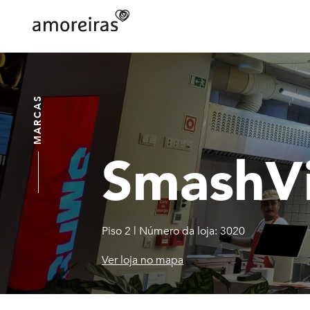
Skip
to
main
Home
content
MARCAS
SmashVi
Piso 2
|
Número da loja: 3020
Ver loja no mapa