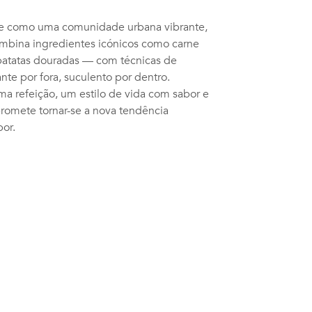
-se como uma comunidade urbana vibrante,
Combina ingredientes icónicos como carne
e batatas douradas — com técnicas de
te por fora, suculento por dentro.
a refeição, um estilo de vida com sabor e
romete tornar-se a nova tendência
or.