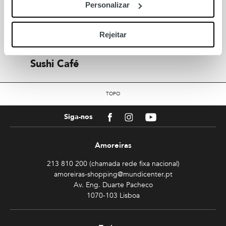
Personalizar
Também para si
Rejeitar
Sushi Café
TOPO
Facebook
Instagram
Youtube
Siga-nos
Amoreiras
213 810 200 (chamada rede fixa nacional)
amoreiras-shopping@mundicenter.pt
Av. Eng. Duarte Pacheco
1070-103 Lisboa