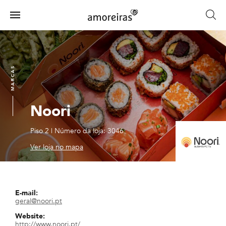
Skip
to
Menu
main
Home
content
MARCAS
Noori
Piso 2
|
Número da loja: 3046
Ver loja no mapa
E-mail:
geral@noori.pt
Website:
http://www.noori.pt/