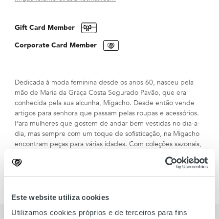
Gift Card Member
Corporate Card Member
Dedicada à moda feminina desde os anos 60, nasceu pela
mão de Maria da Graça Costa Segurado Pavão, que era
conhecida pela sua alcunha, Migacho. Desde então vende
artigos para senhora que passam pelas roupas e acessórios.
Para mulheres que gostem de andar bem vestidas no dia-a-
dia, mas sempre com um toque de sofisticação, na Migacho
encontram peças para várias idades. Com coleções sazonais,
tem sempre modelos variados e novidades a chegar. Com
um conceito multimarca, comercializa artigos de nomes como
YERSE, Mama B, Pou Nou, Létol e Lucky.
Este website utiliza cookies
Utilizamos cookies próprios e de terceiros para fins