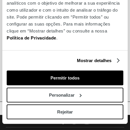
MARCAS
analíticos com o objetivo de melhorar a sua experiência
como utilizador e com o intuito de analisar o tráfego do
site. Pode permitir clicando em “Permitir todos” ou
configurar as suas opções. Para mais informações
Também para si
clique em “Mostrar detalhes” ou consulte a nossa
Política de Privacidade
.
Óptica das Amoreiras
Boss Store
Mostrar detalhes
Teresa Alecrim
Permitir todos
Springfield
Personalizar
TOPO
Rejeitar
Facebook
Instagram
Youtube
Siga-nos