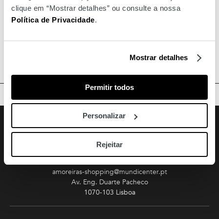
clique em “Mostrar detalhes” ou consulte a nossa
Política de Privacidade
.
Mostrar detalhes
Permitir todos
TOPO
Facebook
Instagram
Youtube
Personalizar
Siga-nos
Amoreiras
Rejeitar
213 810 200 (chamada rede fixa nacional)
amoreiras-shopping@mundicenter.pt
Av. Eng. Duarte Pacheco
1070-103 Lisboa