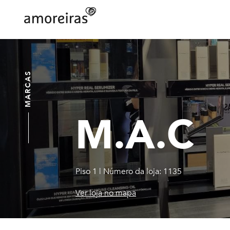
Skip
to
main
Home
content
MARCAS
M.A.C
Piso 1
|
Número da loja: 1135
Ver loja no mapa