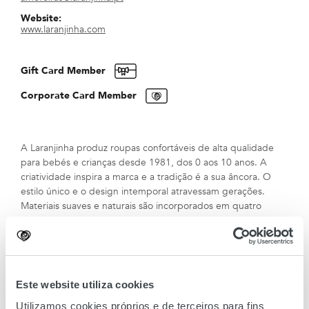
Website:
www.laranjinha.com
Gift Card Member
Corporate Card Member
A Laranjinha produz roupas confortáveis de alta qualidade
para bebés e crianças desde 1981, dos 0 aos 10 anos. A
criatividade inspira a marca e a tradição é a sua âncora. O
estilo único e o design intemporal atravessam gerações.
Materiais suaves e naturais são incorporados em quatro
linhas, cada uma com características distintas. As coleções
são 100% fabricadas em Portugal, com matérias-primas
cuidadosamente escolhidas a pensar na pele e conforto. A
coleção para recém-nascido incorpora uma proteção
antibacteriana certificada pela Sanitized que garante a
Este website utiliza cookies
frescura duradoura do algodão e inibe a presença de
Utilizamos cookies próprios e de terceiros para fins
bactérias.