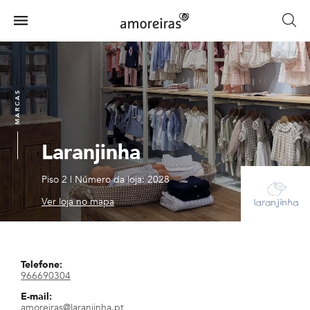
Skip
to
Menu
main
Home
content
MARCAS
Laranjinha
Piso 2
|
Número da loja: 2028
Ver loja no mapa
Telefone:
966690304
E-mail:
amoreiras@laranjinha.pt