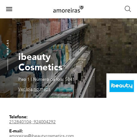
Skip
to
Menu
main
Home
content
MARCAS
ibeauty
Cosmetics
Piso 1
|
Número da loja: 5041
Ver loja no mapa
Telefone:
212840104; 924004292
E-mail:
amoreiras@ibeautycosmetics.com