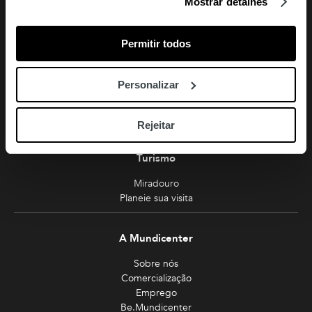
Mostrar detalhes
Facebook
Instagram
Youtube
Siga-nos
Amoreiras
Permitir todos
213 810 200 (chamada rede fixa nacional)
amoreiras-shopping@mundicenter.pt
Personalizar
Av. Eng. Duarte Pacheco
1070-103 Lisboa
Rejeitar
Turismo
Miradouro
Planeie sua visita
A Mundicenter
Sobre nós
Comercialização
Emprego
Be.Mundicenter