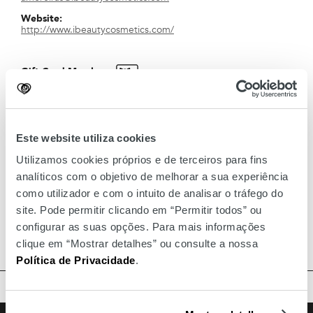
Website:
http://www.ibeautycosmetics.com/
Gift Card Member
A ibeauty é uma jovem empresa de cosmética capilar. Com
Este website utiliza cookies
uma atitude 100% positiva, connosco pode encontrar a
resposta para todas as suas necessidades de cabelo e couro
Utilizamos cookies próprios e de terceiros para fins
cabeludo.
analíticos com o objetivo de melhorar a sua experiência
As marcas que temos na nossa loja são: Babyliss pro,
como utilizador e com o intuito de analisar o tráfego do
Framesi, filarmónica, Eti, Lóreal, Eurostil, Eugene perma,
site. Pode permitir clicando em “Permitir todos” ou
Schwarzkopt, Tigi, Revlon, Black, Enzo, Termix, Wahl e
Tweezerman.
configurar as suas opções. Para mais informações
clique em “Mostrar detalhes” ou consulte a nossa
Política de Privacidade
.
TOPO