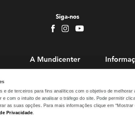
Siga-nos
Facebook
Instagram
Youtube
A Mundicenter
Informaç
Sobre nós
Como chegar
es
Comercialização
Estacionament
s e de terceiros para fins analíticos com o objetivo de melhorar
Emprego
Perguntas Freq
 e com o intuito de analisar o tráfego do site. Pode permitir cli
Be.Mundicenter
gurar as suas opções. Para mais informações clique em “Mostrar 
 de Privacidade
.