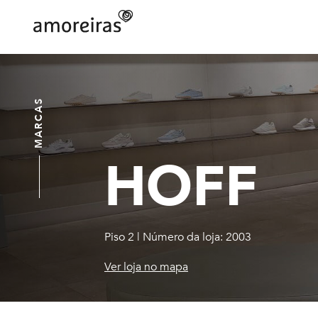
Skip
to
main
Home
content
MARCAS
HOFF
Piso 2
|
Número da loja: 2003
Ver loja no mapa