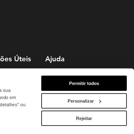
ões Úteis
Ajuda
Livro de Reclamações
Permitir todos
o
Termos e Condições
 a sua
uentes
Política de Cookies
cando em
Personalizar
detalhes” ou
Rejeitar