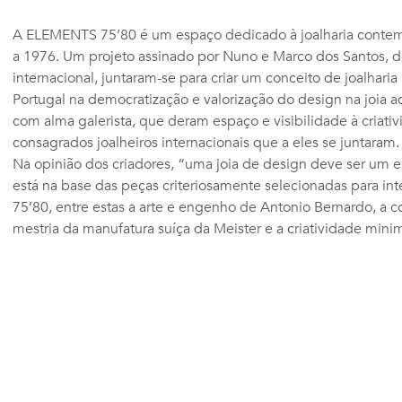
A ELEMENTS 75’80 é um espaço dedicado à joalharia conte
a 1976. Um projeto assinado por Nuno e Marco dos Santos, d
internacional, juntaram-se para criar um conceito de joalhari
Portugal na democratização e valorização do design na joia a
com alma galerista, que deram espaço e visibilidade à criati
consagrados joalheiros internacionais que a eles se juntaram.
Na opinião dos criadores, “uma joia de design deve ser um e
está na base das peças criteriosamente selecionadas para inte
75’80, entre estas a arte e engenho de Antonio Bernardo, a 
mestria da manufatura suíça da Meister e a criatividade minim