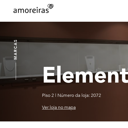
Skip
to
main
Home
content
MARCAS
Element
Piso 2
|
Número da loja: 2072
Ver loja no mapa