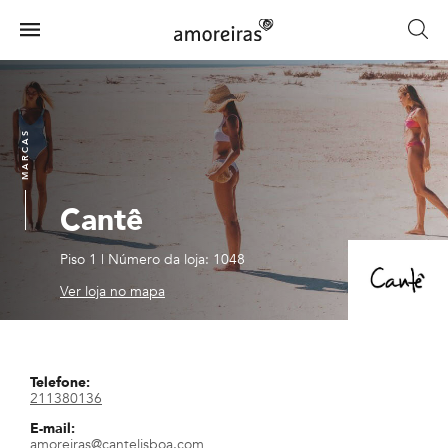
Skip
to
Menu
main
Home
content
MARCAS
Cantê
Piso 1
|
Número da loja: 1048
Ver loja no mapa
Telefone:
211380136
E-mail:
amoreiras@cantelisboa.com