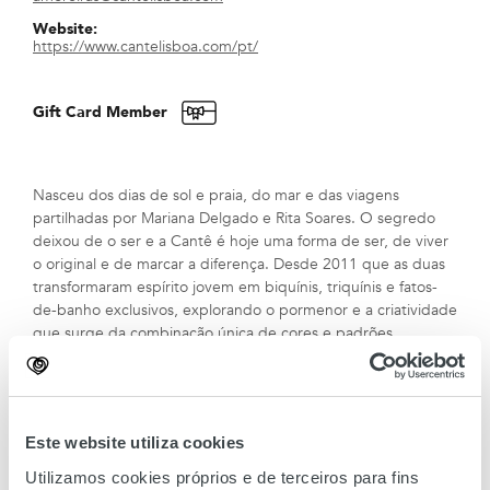
Website:
https://www.cantelisboa.com/pt/
Gift Card Member
Nasceu dos dias de sol e praia, do mar e das viagens
partilhadas por Mariana Delgado e Rita Soares. O segredo
deixou de o ser e a Cantê é hoje uma forma de ser, de viver
o original e de marcar a diferença. Desde 2011 que as duas
transformaram espírito jovem em biquínis, triquínis e fatos-
de-banho exclusivos, explorando o pormenor e a criatividade
que surge da combinação única de cores e padrões.
De Portugal vem a inspiração, a produção de qualidade e a
saudade de ver o Verão chegar outra vez. De coleção em
coleção, o sucesso tem vindo de mãos dadas com a aventura
de duas amigas que não mostram receio de arriscar e de
Este website utiliza cookies
abrir portas ao mundo, levando o espírito "cool" da Cantê
até outras paragens.
Utilizamos cookies próprios e de terceiros para fins