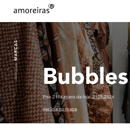
Skip
to
main
Home
content
MARCAS
Bubble
Piso 2
|
Número da loja: 2125,2126
Ver loja no mapa