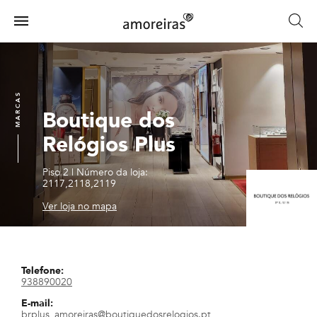
Skip
to
Menu
main
Home
content
MARCAS
Boutique dos
Relógios Plus
Piso 2
|
Número da loja:
2117,2118,2119
Ver loja no mapa
Telefone:
938890020
E-mail:
brplus_amoreiras@boutiquedosrelogios.pt