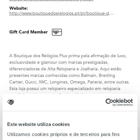
Website:
http://www.boutiquedosrelogios.pt/pt/boutique-dos-relogios-plus
Gift Card Member
A Boutique dos Relógios Plus prima pela afirmação de luxo,
exclusividade e glamour com marcas prestigiadas,
diferenciadoras de Alta Relojoaria e Joalharia. Aqui estão
presentes marcas conhecidas como Balmain, Breitling
Cartier, Gucci, IWC, Longines, Omega, Panerai, entre outras.
Esta loja possui um relojoeiro especializado em relojoaria
mecânica e na recuperação de relógios.
A Boutique dos Relógios Plus cria e dá vida aos sonhos dos
apaixonados pela relojoaria e joalharia.
Este website utiliza cookies
Utilizamos cookies próprios e de terceiros para fins