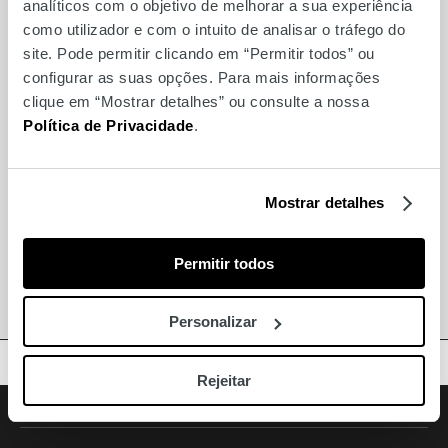
MARCAS
analíticos com o objetivo de melhorar a sua experiência
como utilizador e com o intuito de analisar o tráfego do
site. Pode permitir clicando em “Permitir todos” ou
configurar as suas opções. Para mais informações
Também para si
clique em “Mostrar detalhes” ou consulte a nossa
Política de Privacidade
.
Nature & Découvertes
Yellow Metric
Mostrar detalhes
Parfois
Permitir todos
Loja das Meias
Personalizar
TOPO
Rejeitar
Facebook
Instagram
Youtube
Siga-nos