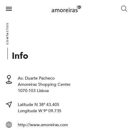
Skip
to
Menu
main
Home
content
CONTACTOS
Info
Av. Duarte Pacheco
Amoreiras Shopping Center
1070-103 Lisboa
Latitude N 38º 43.405
Longitude W 9º 09.735
http://www.amoreiras.com