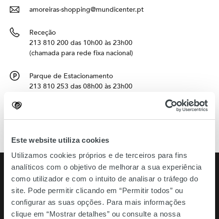
amoreiras-shopping@mundicenter.pt
Receção
213 810 200 das 10h00 às 23h00
(chamada para rede fixa nacional)
Parque de Estacionamento
213 810 253 das 08h00 às 23h00
(chamada para rede fixa nacional)
Como chegar
Este website utiliza cookies
Utilizamos cookies próprios e de terceiros para fins
analíticos com o objetivo de melhorar a sua experiência
Horário
como utilizador e com o intuito de analisar o tráfego do
10h - 23h
site. Pode permitir clicando em “Permitir todos” ou
configurar as suas opções. Para mais informações
Restauração
10h - 23h
clique em “Mostrar detalhes” ou consulte a nossa