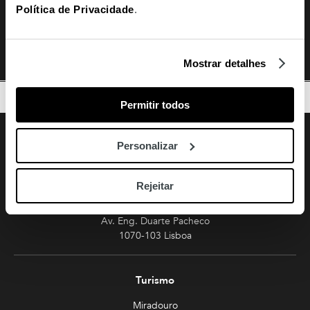
Política de Privacidade
.
Receção
10h - 23h
Supermercado Auchan
8h30 - 23h
Mostrar detalhes
TOPO
Permitir todos
Facebook
Instagram
Youtube
Siga-nos
Personalizar
Amoreiras
Rejeitar
213 810 200 (chamada rede fixa nacional)
amoreiras-shopping@mundicenter.pt
Av. Eng. Duarte Pacheco
1070-103 Lisboa
Turismo
Miradouro