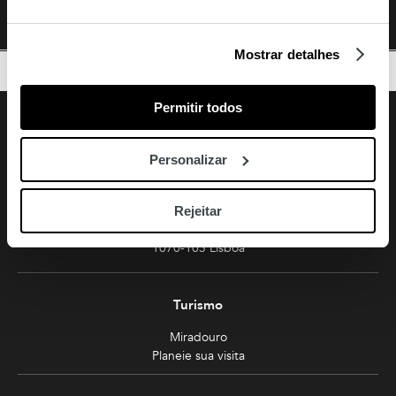
por eventuais
incorreções.
Mostrar detalhes
TOPO
Permitir todos
Facebook
Instagram
Youtube
Siga-nos
Amoreiras
Personalizar
213 810 200 (chamada rede fixa nacional)
amoreiras-shopping@mundicenter.pt
Rejeitar
Av. Eng. Duarte Pacheco
1070-103 Lisboa
Turismo
Miradouro
Planeie sua visita