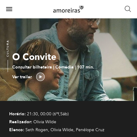
Skip
to
Menu
main
Home
content
CULTURA
O Convite
Consultar bilheteira | Comédia | 107 min.
Ver trailer
Horário:
21:30, 00:00 (6ªf,Sáb)
Realizador:
Olivia Wilde
Elenco:
Seth Rogen, Olivia Wilde, Penélope Cruz