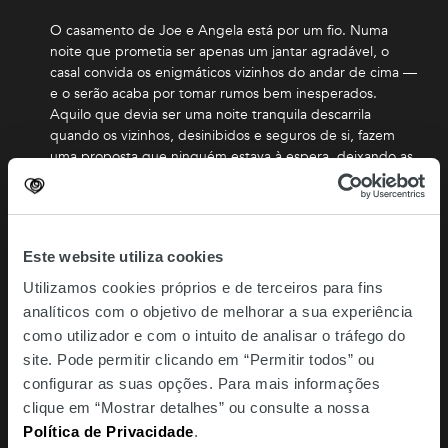
O casamento de Joe e Angela está por um fio. Numa
noite que prometia ser apenas um jantar agradável, o
casal convida os enigmáticos vizinhos do andar de cima —
e o serão acaba por tomar rumos bem inesperados.
Aquilo que devia ser uma noite tranquila descarrila
quando os vizinhos, desinibidos e seguros de si, fazem
uma proposta que ninguém estava à espera, deixando as
duas relações expostas, postas à prova e em rota de
colisão.
Este website utiliza cookies
Horários para a
semana de 30 de
Utilizamos cookies próprios e de terceiros para fins
julho a 6 de
agosto. A
analíticos com o objetivo de melhorar a sua experiência
informação
como utilizador e com o intuito de analisar o tráfego do
apresentada pode
ser alterada a
site. Pode permitir clicando em “Permitir todos” ou
qualquer
configurar as suas opções. Para mais informações
momento, não
assumindo o
clique em “Mostrar detalhes” ou consulte a nossa
Amoreiras
Shopping Center
Política de Privacidade
.
responsabilidade