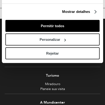
Mostrar detalhes
TOPO
Facebook
Instagram
Youtube
Siga-nos
Permitir todos
Amoreiras
Personalizar
213 810 200 (chamada rede fixa nacional)
amoreiras-shopping@mundicenter.pt
Rejeitar
Av. Eng. Duarte Pacheco
1070-103 Lisboa
Turismo
Miradouro
Planeie sua visita
A Mundicenter