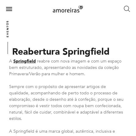
Skip
to
Menu
main
Home
content
EVENTOS
Reabertura Springfield
A
Springfield
reabre com nova imagem e com um espaço
bem estruturado, apresentando as novidades da coleção
Primavera/Verão para mulher e homem.
Sempre com o propósito de apresentar artigos de
qualidade, acompanhando de perto todo o processo de
elaboração, desde o desenho até à confeção, porque o seu
compromisso é vestir todos com roupa bem confecionada,
natural, fácil de cuidar, combinável e adaptável a diferentes
estilos.
A Springfield é uma marca global, autêntica, inclusiva e