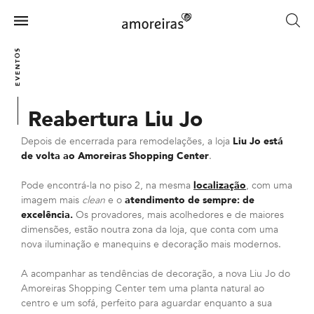
Skip
to
Menu
main
Home
content
EVENTOS
Reabertura Liu Jo
Depois de encerrada para remodelações, a loja
Liu Jo está
de volta ao Amoreiras Shopping Center
.
Pode encontrá-la no piso 2, na mesma
localização
, com uma
imagem mais
clean
e o
atendimento de sempre: de
excelência.
Os provadores, mais acolhedores e de maiores
dimensões, estão noutra zona da loja, que conta com uma
nova iluminação e manequins e decoração mais modernos.
A acompanhar as tendências de decoração, a nova Liu Jo do
Amoreiras Shopping Center tem uma planta natural ao
centro e um sofá, perfeito para aguardar enquanto a sua