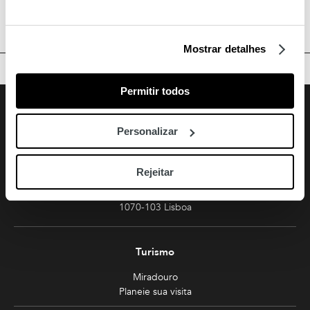
Mostrar detalhes
TOPO
Permitir todos
Facebook
Instagram
Youtube
Siga-nos
Personalizar
Amoreiras
213 810 200 (chamada rede fixa nacional)
Rejeitar
amoreiras-shopping@mundicenter.pt
Av. Eng. Duarte Pacheco
1070-103 Lisboa
Turismo
Miradouro
Planeie sua visita