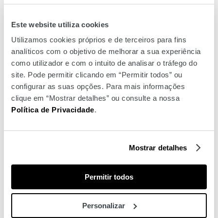
torneiras, de modo a ser possível manter a distância
de segurança entre os utilizadores do espaço.
Este website utiliza cookies
As portas de acesso aos WC estão permanentemente
Utilizamos cookies próprios e de terceiros para fins
abertas, de modo a diminuir a necessidade de
analíticos com o objetivo de melhorar a sua experiência
contacto com as portas e puxadores.
como utilizador e com o intuito de analisar o tráfego do
site. Pode permitir clicando em “Permitir todos” ou
configurar as suas opções. Para mais informações
clique em “Mostrar detalhes” ou consulte a nossa
Nos elevadores e escadas
Política de Privacidade
.
Nos elevadores, foi estabelecida uma lotação de 2
Mostrar detalhes
pessoas.
Pedimos que, sempre que possível, opte pelas
Permitir todos
escadas ou tapetes/escadas rolantes e dê prioridade a
pessoas com mobilidade reduzida, grávidas ou
Personalizar
acompanhantes de crianças de colo.