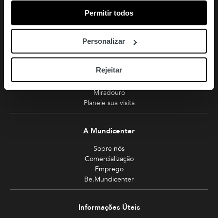
213 810 200 (chamada rede fixa nacional)
Permitir todos
amoreiras-shopping@mundicenter.pt
Av. Eng. Duarte Pacheco
Personalizar
1070-103 Lisboa
Rejeitar
Turismo
Miradouro
Planeie sua visita
A Mundicenter
Sobre nós
Comercialização
Emprego
Be.Mundicenter
Informações Úteis