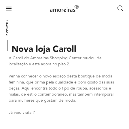
Skip
to
Menu
main
Home
content
EVENTOS
Nova loja Caroll
A Caroll do Amoreiras Shopping Center mudou de
localização e está agora no piso 2.
Venha conhecer o novo espaço desta boutique de moda
feminina, que prima pela qualidade e bom gosto das suas
peças. Aqui encontra todo o tipo de roupa, acessórios e
malas, de estilo contemporâneo, mas também intemporal,
para mulheres que gostam de moda.
Já veio visitar?