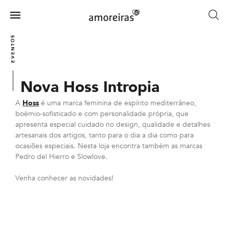
Skip
to
Menu
main
Home
content
EVENTOS
Nova Hoss Intropia
A
Hoss
é uma marca feminina de espírito mediterrâneo,
boémio-sofisticado e com personalidade própria, que
apresenta especial cuidado no design, qualidade e detalhes
artesanais dos artigos, tanto para o dia a dia como para
ocasiões especiais. Nesta loja encontra também as marcas
Pedro del Hierro e Slowlove.
Venha conhecer as novidades!