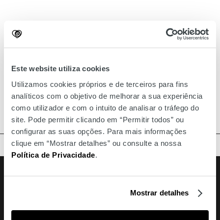
Este website utiliza cookies
Utilizamos cookies próprios e de terceiros para fins
analíticos com o objetivo de melhorar a sua experiência
como utilizador e com o intuito de analisar o tráfego do
site. Pode permitir clicando em “Permitir todos” ou
configurar as suas opções. Para mais informações
clique em “Mostrar detalhes” ou consulte a nossa
TOPO
Política de Privacidade
.
Facebook
Instagram
Youtube
Siga-nos
Mostrar detalhes
Amoreiras
213 810 200 (chamada rede fixa nacional)