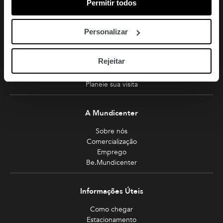
amoreiras-shopping@mundicenter.pt
Permitir todos
Av. Eng. Duarte Pacheco
1070-103 Lisboa
Personalizar
Turismo
Rejeitar
Miradouro
Planeie sua visita
A Mundicenter
Sobre nós
Comercialização
Emprego
Be.Mundicenter
Informações Úteis
Como chegar
Estacionamento