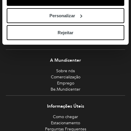
Av. Eng. Duarte Pacheco
1070-103 Lisboa
Personalizar
Turismo
Rejeitar
Miradouro
Planeie sua visita
A Mundicenter
Sobre nós
Comercialização
Emprego
Be.Mundicenter
Informações Úteis
Como chegar
Estacionamento
Perguntas Frequentes