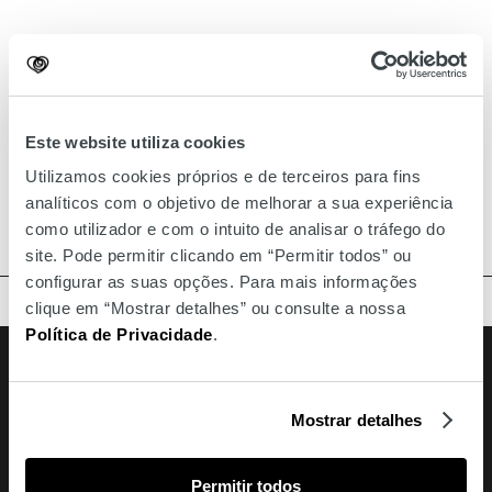
Este website utiliza cookies
Utilizamos cookies próprios e de terceiros para fins
analíticos com o objetivo de melhorar a sua experiência
como utilizador e com o intuito de analisar o tráfego do
site. Pode permitir clicando em “Permitir todos” ou
configurar as suas opções. Para mais informações
TOPO
clique em “Mostrar detalhes” ou consulte a nossa
Política de Privacidade
.
Facebook
Instagram
Youtube
Siga-nos
Amoreiras
Mostrar detalhes
213 810 200 (chamada rede fixa nacional)
amoreiras-shopping@mundicenter.pt
Permitir todos