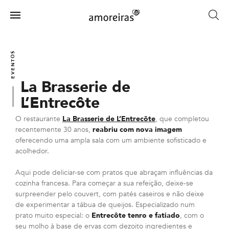
Skip
to
Menu
main
Home
content
EVENTOS
La Brasserie de
L’Entrecôte
O restaurante
La Brasserie de L’Entrecôte
, que completou
recentemente 30 anos,
reabriu com nova imagem
oferecendo uma ampla sala com um ambiente sofisticado e
acolhedor.
Aqui pode deliciar-se com pratos que abraçam influências da
cozinha francesa. Para começar a sua refeição, deixe-se
surpreender pelo couvert, com patés caseiros e não deixe
de experimentar a tábua de queijos. Especializado num
prato muito especial: o
Entrecôte tenro e fatiado
, com o
seu molho à base de ervas com dezoito ingredientes e