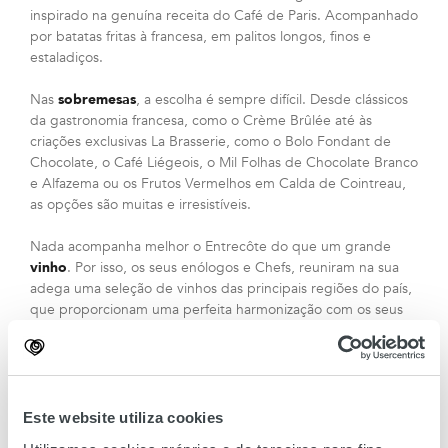
inspirado na genuína receita do Café de Paris. Acompanhado
por batatas fritas à francesa, em palitos longos, finos e
estaladiços.
Nas
sobremesas
, a escolha é sempre difícil. Desde clássicos
da gastronomia francesa, como o Crème Brûlée até às
criações exclusivas La Brasserie, como o Bolo Fondant de
Chocolate, o Café Liégeois, o Mil Folhas de Chocolate Branco
e Alfazema ou os Frutos Vermelhos em Calda de Cointreau,
as opções são muitas e irresistíveis.
Nada acompanha melhor o Entrecôte do que um grande
vinho
. Por isso, os seus enólogos e Chefs, reuniram na sua
adega uma seleção de vinhos das principais regiões do país,
que proporcionam uma perfeita harmonização com os seus
pratos. Trabalham todos os dias com grandes e pequenos
produtores para disponibilizar permanentemente uma Carta
de Vinhos exclusivos e originais. Entre novidades e clássicos,
vale sempre a pena conhecer.
Este website utiliza cookies
La Brasserie de L’Entrecôte oferece um serviço atencioso,