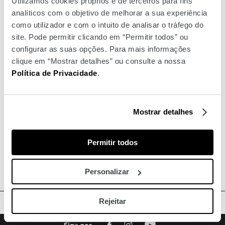
Utilizamos cookies próprios e de terceiros para fins
afável e acolhedor. Enfim, único. Vive la différence!
analíticos com o objetivo de melhorar a sua experiência
como utilizador e com o intuito de analisar o tráfego do
site. Pode permitir clicando em “Permitir todos” ou
configurar as suas opções. Para mais informações
clique em “Mostrar detalhes” ou consulte a nossa
Política de Privacidade
.
Mostrar detalhes
Permitir todos
Personalizar
Rejeitar
TOPO
Facebook
Instagram
Youtube