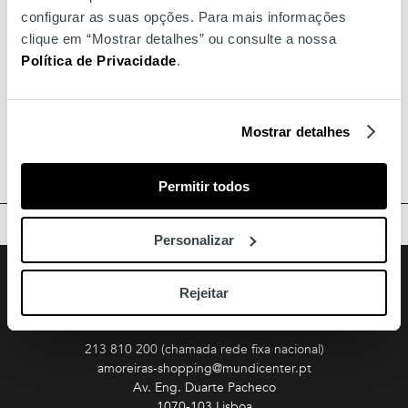
configurar as suas opções. Para mais informações
clique em “Mostrar detalhes” ou consulte a nossa
Política de Privacidade
.
Mostrar detalhes
Permitir todos
TOPO
Personalizar
Facebook
Instagram
Youtube
Siga-nos
Rejeitar
Amoreiras
213 810 200 (chamada rede fixa nacional)
amoreiras-shopping@mundicenter.pt
Av. Eng. Duarte Pacheco
1070-103 Lisboa