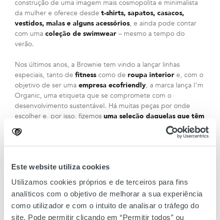
construção de uma imagem mais cosmopolita e minimalista
da mulher e oferece desde
t-shirts, sapatos, casacos,
vestidos, malas e alguns acessórios
, e ainda pode contar
com uma
coleção de swimwear
– mesmo a tempo do
verão.
Nos últimos anos, a Brownie tem vindo a lançar linhas
especiais, tanto de
fitness
como de
roupa interior
e, com o
objetivo de ser uma
empresa ecofriendly
, a marca lança I’m
Organic, uma etiqueta que se compromete com o
desenvolvimento sustentável. Há muitas peças por onde
escolher e, por isso, fizemos
uma seleção daquelas que têm
(mesmo) de estar na sua lista
.
Venha conhecer!
Este website utiliza cookies
Utilizamos cookies próprios e de terceiros para fins
analíticos com o objetivo de melhorar a sua experiência
como utilizador e com o intuito de analisar o tráfego do
site. Pode permitir clicando em “Permitir todos” ou