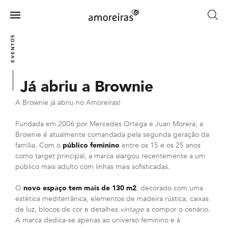
Skip
to
Menu
main
Home
content
EVENTOS
Já abriu a Brownie
A Brownie já abriu no Amoreiras!
Fundada em 2006 por Mercedes Ortega e Juan Morera, a
Brownie é atualmente comandada pela segunda geração da
família. Com o
público feminino
entre os 15 e os 25 anos
como target principal, a marca alargou recentemente a um
público mais adulto com linhas mais sofisticadas.
O
novo espaço tem mais de 130 m2
, decorado com uma
estética mediterrânica, elementos de madeira rústica, caixas
de luz, blocos de cor e detalhes
vintage
a compor o cenário.
A marca dedica-se apenas ao universo feminino e à