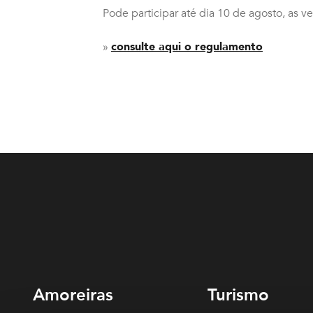
Pode participar até dia 10 de agosto, as v
»
consulte aqui o regulamento
Amoreiras
Turismo