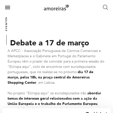
Skip
to
Menu
main
Home
content
EVENTOS
Debate a 17 de março
A APCC - Associação Portuguesa de Centros Comerciais e
Marketplaces e o Gabinete em Portugal do Parlamento
Europeu têm o prazer de convidar para a primeira sessão do
"EUropa aqui", ciclo de encontros com eurodeputados
portugueses, que irá realizar-se no próximo
dia 17 de
março, pelas 18h, na praça central do Amoreiras
Shopping Center
, em Lisboa.
No projeto "EUropa aqui" os eurodeputados irão
abordar
temas de interesse geral relacionados com a ação da
União Europeia e o trabalho do Parlamento Europeu
,
estando disponíveis para responder às perguntas e