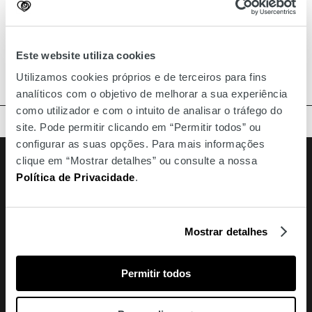
contributos do público. O primeiro debate do "EUropa aqui"
irá assinalar o Dia Internacional da Mulher e contará com a
presença das eurodeputadas
Maria Manuel Leitão
Marques
(PS, S&D),
Maria da Graça Carvalho
(PSD, PPE) e
Este website utiliza cookies
Sandra Pereira
(PCP, GUE/NGL).
Utilizamos cookies próprios e de terceiros para fins
analíticos com o objetivo de melhorar a sua experiência
como utilizador e com o intuito de analisar o tráfego do
TOPO
site. Pode permitir clicando em “Permitir todos” ou
configurar as suas opções. Para mais informações
Facebook
Instagram
Youtube
Siga-nos
clique em “Mostrar detalhes” ou consulte a nossa
Política de Privacidade
.
Amoreiras
213 810 200 (chamada rede fixa nacional)
amoreiras-shopping@mundicenter.pt
Mostrar detalhes
Av. Eng. Duarte Pacheco
1070-103 Lisboa
Permitir todos
Turismo