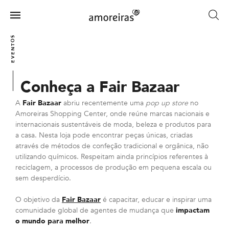
Skip
to
Menu
main
Home
content
EVENTOS
Conheça a Fair Bazaar
A
Fair Bazaar
abriu recentemente uma
pop up store
no
Amoreiras Shopping Center, onde reúne marcas nacionais e
internacionais sustentáveis de moda, beleza e produtos para
a casa. Nesta loja pode encontrar peças únicas, criadas
através de métodos de confeção tradicional e orgânica, não
utilizando químicos. Respeitam ainda princípios referentes à
reciclagem, a processos de produção em pequena escala ou
sem desperdício.
O objetivo da
Fair Bazaar
é capacitar, educar e inspirar uma
comunidade global de agentes de mudança que
impactam
o mundo para melhor
.