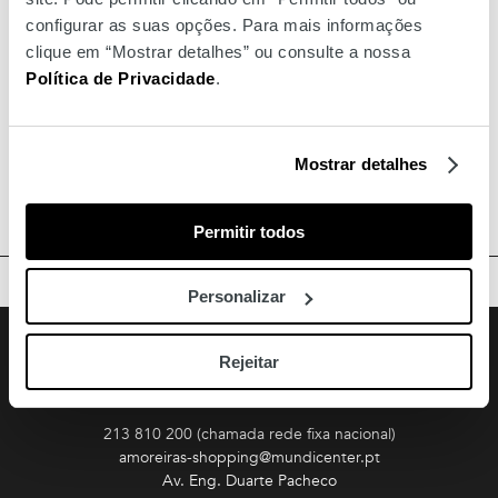
configurar as suas opções. Para mais informações
clique em “Mostrar detalhes” ou consulte a nossa
Política de Privacidade
.
Mostrar detalhes
Permitir todos
TOPO
Personalizar
Facebook
Instagram
Youtube
Siga-nos
Rejeitar
Amoreiras
213 810 200 (chamada rede fixa nacional)
amoreiras-shopping@mundicenter.pt
Av. Eng. Duarte Pacheco