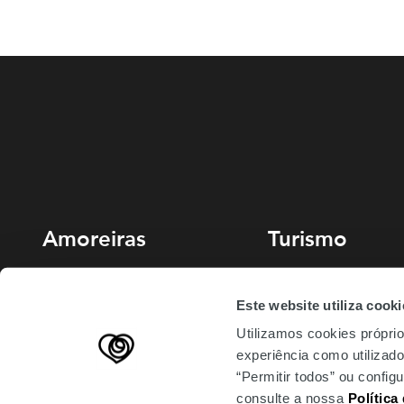
Amoreiras
Turismo
213 810 200 (chamada rede fixa
Miradouro
Este website utiliza cooki
nacional)
Planeie sua visita
Utilizamos cookies próprio
amoreiras-shopping@mundicenter.pt
experiência como utilizador
Av. Eng. Duarte Pacheco
“Permitir todos” ou confi
1070-103 Lisboa
consulte a nossa
Política