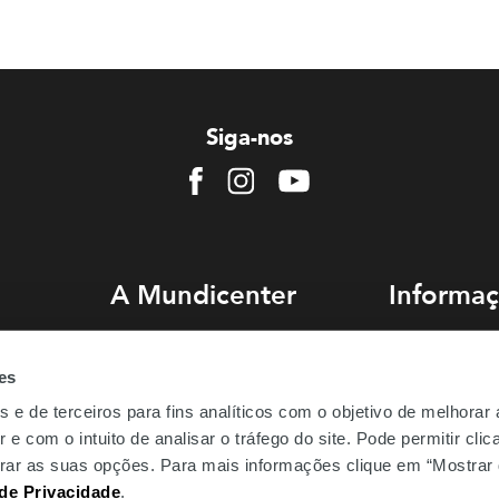
Siga-nos
Facebook
Instagram
Youtube
A Mundicenter
Informaç
Sobre nós
Como chegar
es
Comercialização
Estacionament
s e de terceiros para fins analíticos com o objetivo de melhorar
Emprego
Perguntas Freq
 e com o intuito de analisar o tráfego do site. Pode permitir cli
Be.Mundicenter
gurar as suas opções. Para mais informações clique em “Mostrar 
 de Privacidade
.