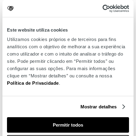
miradouro
Amoreiras 360° Panoramic View
que estará
aberto ao público de forma
gratuita
. Entre as
18h
e as
20h
,
festeje connosco na
Sunset Party by Heineken
, ao som do
DJ João Garcia.
Este website utiliza cookies
Quando terminar a sunset party pode dirigir-se à
escadaria
Utilizamos cookies próprios e de terceiros para fins
central do shopping
onde, às
20h
, poderá assistir a um
analíticos com o objetivo de melhorar a sua experiência
concerto da fadista Cuca Roseta
, que tem como último
como utilizador e com o intuito de analisar o tráfego do
single a música “O Teu Fado É Ser Feliz”. Terá muitos
site. Pode permitir clicando em “Permitir todos” ou
motivos para ser feliz entre nós, no dia 28 de setembro, no
configurar as suas opções. Para mais informações
nosso Amoreiras Shopping Day!
clique em “Mostrar detalhes” ou consulte a nossa
Mais música para os seus ouvidos
Política de Privacidade
.
Queria “ouvir” falar de
descontos
?
Aniversário não é
aniversário sem presentes
e já sabe que, neste dia, os
Mostrar detalhes
presentes são
para si
, não vão faltar
descontos
em muitas
das lojas. Pode conhecer
todos os descontos das lojas
aderentes
aqui
.
Permitir todos