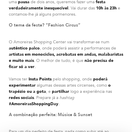
uma
pausa
de dois anos, queremos fazer uma
festa
verdadeiramente inesquecível
. Vai durar das
10h às 23h
e
contamos-lhe já alguns pormenores.
O tema da festa? “Fashion Circus”
O Amoreiras Shopping Center vai transformar-se num
autêntico palco
, onde poderá assistir a performances de
artistas em monociclos, acrobatas em andas, malabaristas
e muito mais
. O melhor de tudo, é que
não precisa de
ficar só a ver
.
Vamos ter
Insta Points
pelo shopping, onde
poderá
experimentar
algumas dessas artes circenses, como
o
trapézio ou a gota
, e
partilhar
logo a experiência nas
redes sociais
. Prepare já a
hashtag
#AmoreirasShoppingDay
.
A combinação perfeita: Música & Sunset
Para um dia perfeito de festa, nada como subir até ao