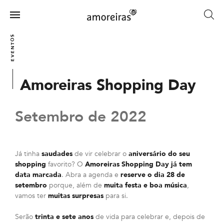
Skip
to
Menu
main
Home
content
EVENTOS
Amoreiras Shopping Day
Setembro de 2022
Já tinha
saudades
de vir celebrar o
aniversário do seu
shopping
favorito? O
Amoreiras Shopping Day já tem
data marcada
. Abra a agenda e
reserve o dia 28 de
setembro
porque, além de
muita festa e boa música
,
vamos ter
muitas surpresas
para si.
Serão
trinta e sete anos
de vida para celebrar e, depois de