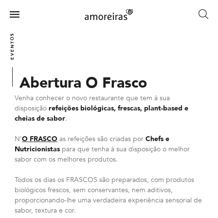
Skip
to
Menu
main
Home
content
EVENTOS
Abertura O Frasco
Venha conhecer o novo restaurante que tem à sua
disposição
refeições biológicas, frescas, plant-based e
cheias de sabor
.
N’
O FRASCO
as refeições são criadas por
Chefs e
Nutricionistas
para que tenha à sua disposição o melhor
sabor com os melhores produtos.
Todos os dias os FRASCOS são preparados, com produtos
biológicos frescos, sem conservantes, nem aditivos,
proporcionando-lhe uma verdadeira experiência sensorial de
sabor, textura e cor.