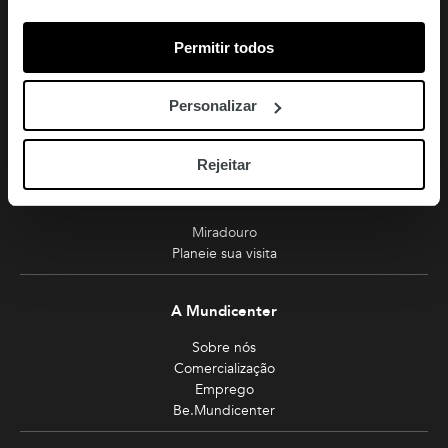
Amoreiras
Permitir todos
213 810 200 (chamada rede fixa nacional)
amoreiras-shopping@mundicenter.pt
Personalizar
Av. Eng. Duarte Pacheco
1070-103 Lisboa
Rejeitar
Turismo
Miradouro
Planeie sua visita
A Mundicenter
Sobre nós
Comercialização
Emprego
Be.Mundicenter