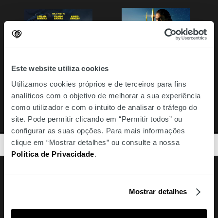
Este website utiliza cookies
Utilizamos cookies próprios e de terceiros para fins
analíticos com o objetivo de melhorar a sua experiência
como utilizador e com o intuito de analisar o tráfego do
site. Pode permitir clicando em “Permitir todos” ou
configurar as suas opções. Para mais informações
clique em “Mostrar detalhes” ou consulte a nossa
TOPO
Política de Privacidade
.
Facebook
Instagram
Youtube
Siga-nos
Mostrar detalhes
Amoreiras
213 810 200 (chamada rede fixa nacional)