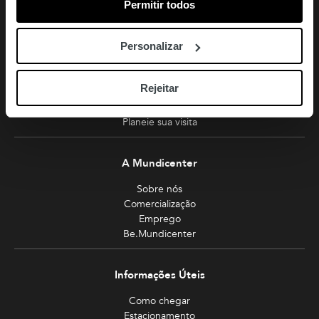
Permitir todos
amoreiras-shopping@mundicenter.pt
Av. Eng. Duarte Pacheco
1070-103 Lisboa
Personalizar
Turismo
Rejeitar
Miradouro
Planeie sua visita
A Mundicenter
Sobre nós
Comercialização
Emprego
Be.Mundicenter
Informações Úteis
Como chegar
Estacionamento