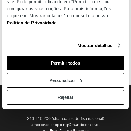
site. Pode permitir clicando em “Permitir todos” ou
configurar as suas opções. Para mais informações
clique em “Mostrar detalhes” ou consulte a nossa
Política de Privacidade
.
Mostrar detalhes
Permitir todos
TOPO
Personalizar
Facebook
Instagram
Youtube
Siga-nos
Rejeitar
Amoreiras
213 810 200 (chamada rede fixa nacional)
amoreiras-shopping@mundicenter.pt
Av. Eng. Duarte Pacheco