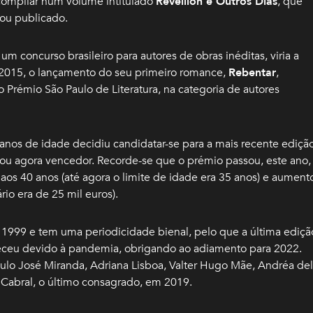
 compilar num volume intitulado
Réveillon e Outros Dias
, que
 ou publicado.
m concurso brasileiro para autores de obras inéditas, viria a
m 2015, o lançamento do seu primeiro romance,
Rebentar
,
 Prémio São Paulo de Literatura, na categoria de autores
 anos de idade decidiu candidatar-se para a mais recente ediçã
nou agora vencedor. Recorde-se que o prémio passou, este ano,
 aos 40 anos (até agora o limite de idade era 35 anos) e aument
rio era de 25 mil euros).
m 1999 e tem uma periodicidade bienal, pelo que a última ediçã
teceu devido à pandemia, obrigando ao adiamento para 2022.
 Paulo José Miranda, Adriana Lisboa, Valter Hugo Mãe, Andréa del
 Cabral, o último consagrado, em 2019.