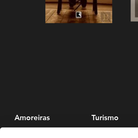
Amoreiras
Turismo
213 810 200 (chamada rede fixa
Miradouro