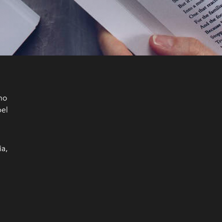
no
bel
ia,