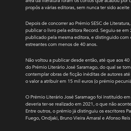
área da literatura foram os contos que acabou por
propôs a várias editoras, sem nunca ter sido aceite
Depois de concorrer ao Prémio SESC de Literatura, u
publicar o livro pela editora Record. Seguiu-se e
publicado pela mesma editora, e distinguido com o
estreantes com menos de 40 anos.
Não voltou a publicar desde então, até que aos 40
do Prémio Literário José Saramago, do qual se tor
contemplar obras de ficção inéditas de autores até
o valor a atribuir em 15 mil euros (o prémio pecuniá
O Prémio Literário José Saramago foi instituído e
deveria ter‑se realizado em 2021, o que não acon
Entre outros, o prémio já distinguiu os escritores
Fuego, Ondjaki, Bruno Vieira Amaral e Afonso Reis