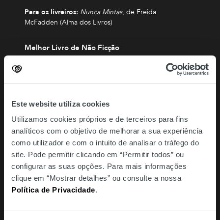
Para os livreiros:
Nunca Mintas
, de Freida
McFadden (Alma dos Livros)
Melhor Livro de Não Ficção
Para os leitores:
A Desobediente
, de Patrícia
Reis (Contraponto Editores)
Para os livreiros:
A Desobediente
, de Patrícia
Este website utiliza cookies
Reis (Contraponto Editores)
Utilizamos cookies próprios e de terceiros para fins
analíticos com o objetivo de melhorar a sua experiência
Melhor Reedição de Grandes Obras da Literatura
como utilizador e com o intuito de analisar o tráfego do
Para os leitores:
Sophia de Mello Breyner Andresen -
site. Pode permitir clicando em “Permitir todos” ou
Biografia
, de Isabel Nery (Dom Quixote)
configurar as suas opções. Para mais informações
clique em “Mostrar detalhes” ou consulte a nossa
Para os livreiros:
A Metamorfose
(Ilustrado), de Franz
Política de Privacidade
.
Kafka (Bertrand Editora)