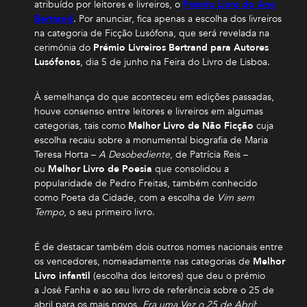
atribuído por leitores e livreiros, o
Prémio Livro do Ano
Bertrand
. Por anunciar, fica apenas a escolha dos livreiros
na categoria de Ficção Lusófona, que será revelada na
cerimónia do
Prémio Livreiros Bertrand para Autores
Lusófonos
, dia 5 de junho na Feira do Livro de Lisboa.
À semelhança do que aconteceu em edições passadas,
houve consenso entre leitores e livreiros em algumas
categorias, tais como
Melhor Livro de Não Ficção
cuja
escolha recaiu sobre a monumental biografia de Maria
Teresa Horta –
A Desobediente
, de Patrícia Reis –
ou
Melhor Livro de Poesia
que consolidou a
popularidade de Pedro Freitas, também conhecido
como Poeta da Cidade, com a escolha de
Vim sem
Tempo
, o seu primeiro livro.
É de destacar também dois outros nomes nacionais entre
os vencedores, nomeadamente nas categorias de
Melhor
Livro infantil
(escolha dos leitores) que deu o prémio
a José Fanha e ao seu livro de referência sobre o 25 de
abril para os mais novos,
Era uma Vez o 25 de Abril
;