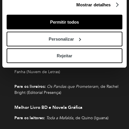
Melhor Livro de Poesia
Mostrar detalhes
Para os leitores:
Vim sem Tempo
, de Poeta da
Cidade (Cultura Editora)
Permitir todos
Para os livreiros:
Vim sem Tempo
, de Poeta da
Personalizar
Cidade (Cultura Editora)
Melhor Livro Infantil
Rejeitar
Para os leitores:
Era uma Vez o 25 de Abril
, de José
Fanha (Nuvem de Letras)
Para os livreiros:
Os Pandas que Prometeram
, de Rachel
Bright (Editorial Presença)
Melhor Livro BD e Novela Gráfica
Para os leitores:
Toda a Mafalda
, de Quino (Iguana)