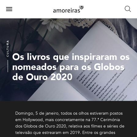
Skip
to
Menu
main
Home
content
CULTURA
Os livros que inspiraram os
nomeados para os Globos
de Ouro 2020
Domingo, 5 de janeiro, todos os olhos estiveram postos
em Hollywood, mais concretamente na 77.ª Cerimónia
dos Globos de Ouro 2020, relativa aos filmes e séries de
televisão que estrearam em 2019. Entre os grandes