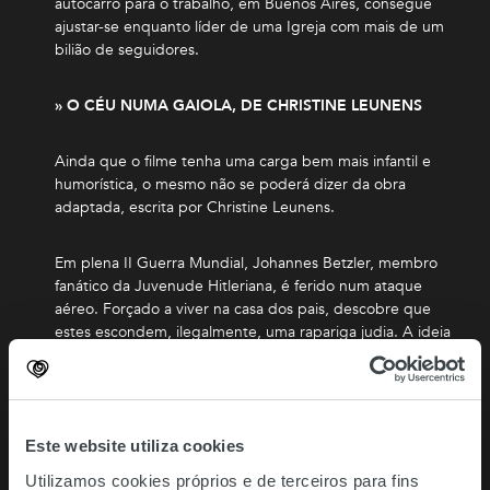
autocarro para o trabalho, em Buenos Aires, consegue
ajustar-se enquanto líder de uma Igreja com mais de um
bilião de seguidores.
» O CÉU NUMA GAIOLA, DE CHRISTINE LEUNENS
Ainda que o filme tenha uma carga bem mais infantil e
humorística, o mesmo não se poderá dizer da obra
adaptada, escrita por Christine Leunens.
Em plena II Guerra Mundial, Johannes Betzler, membro
fanático da Juvenude Hitleriana, é ferido num ataque
aéreo. Forçado a viver na casa dos pais, descobre que
estes escondem, ilegalmente, uma rapariga judia. A ideia
de uma fugitiva a viver por trás de uma parede falsa na
sua própria casa horroriza-o.
Após a repulsa inicial, o jovem sente-se obcecado por
Este website utiliza cookies
Elsa. Subitamente, os pais desaparecem sem deixar rasto,
e Johannes é a única pessoa que sabe da existência de
Utilizamos cookies próprios e de terceiros para fins