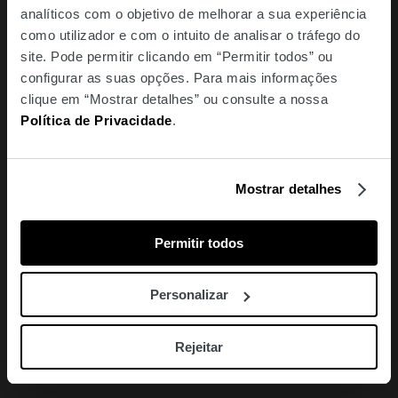
Elsa. Dividido entre a responsabilidade pela sobrevivência
analíticos com o objetivo de melhorar a sua experiência
da rapariga e a sua lealdade à pátria, a perceção que tem
como utilizador e com o intuito de analisar o tráfego do
da realidade começa rapidamente a dissolver-se.
site. Pode permitir clicando em “Permitir todos” ou
configurar as suas opções. Para mais informações
Este romance, publicado pela Editorial Presença, chega
clique em “Mostrar detalhes” ou consulte a nossa
em janeiro às livrarias portuguesas. No cinema, Johannes
Política de Privacidade
.
é o pequeno Jojo Rabbit, protagonizado por Roman
Griffin Davis, também nomeado para a categoria de
Melhor Actor num Musical ou Comédia.
Mostrar detalhes
» PEQUENAS GRANDES MENTIRAS, DE LIANE
MORIARTY
Permitir todos
Seis nomeações e quatro prémios depois, a série de
televisão da HBO volta a destacar-se nas nomeações dos
Personalizar
Globos de Ouro. Para a cerimónia de 2020, Big Little Lies
estava nomeada como Melhor Série Dramática,
Rejeitar
juntamente com Nicole Kidman e Meryl Streep,
protagonistas da última temporada.